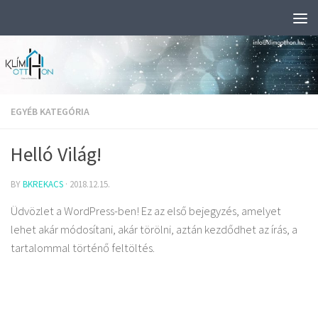
Skip to content
EGYÉB KATEGÓRIA
Helló Világ!
BY
BKREKACS
·
2018.12.15.
Üdvözlet a WordPress-ben! Ez az első bejegyzés, amelyet
lehet akár módosítani, akár törölni, aztán kezdődhet az írás, a
tartalommal történő feltöltés.